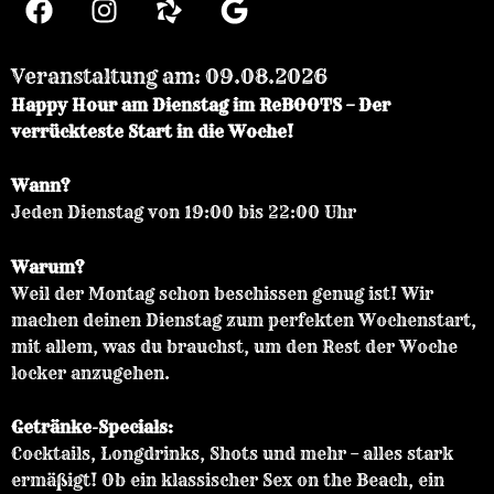
a
n
c
s
e
t
Veranstaltung am: 09.08.2026
b
a
Happy Hour am Dienstag im ReBOOTS – Der
o
g
verrückteste Start in die Woche!
o
r
k
a
Wann?
m
Jeden Dienstag von 19:00 bis 22:00 Uhr
Warum?
Weil der Montag schon beschissen genug ist! Wir
machen deinen Dienstag zum perfekten Wochenstart,
mit allem, was du brauchst, um den Rest der Woche
locker anzugehen.
Getränke-Specials:
Cocktails, Longdrinks, Shots und mehr – alles stark
ermäßigt! Ob ein klassischer Sex on the Beach, ein